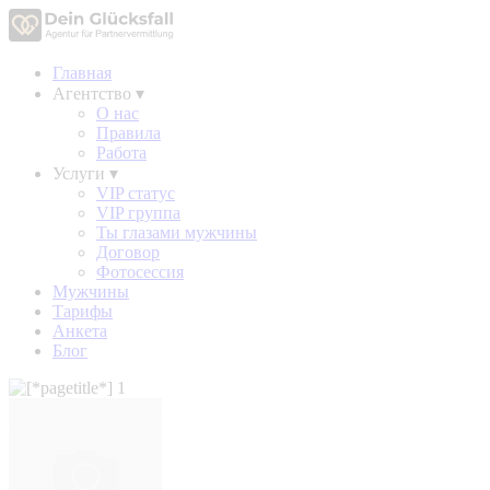
Главная
Агентство
▾
О нас
Правила
Работа
Услуги
▾
VIP статус
VIP группа
Ты глазами мужчины
Договор
Фотосессия
Мужчины
Тарифы
Анкета
Блог