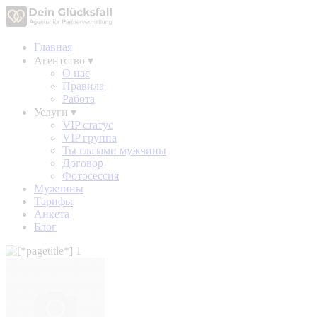
Главная
Агентство
▾
О нас
Правила
Работа
Услуги
▾
VIP статус
VIP группа
Ты глазами мужчины
Договор
Фотосессия
Мужчины
Тарифы
Анкета
Блог