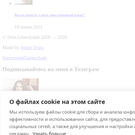
Когда начать учить иностранный язык?
18 июня 2021
© Dein Gluecksfall 2018 — 2026
Made by
Smart Team
Impressum
Datenschutz
Подписывайтесь на меня в Телеграм
О файлах cookie на этом сайте
Мы используем файлы cookie для сбора и анализа инф
Подписаться
эффективности и использовании сайта, для предостав
Брачное агентство в Германии
социальных сетей, а также для улучшения и настройки
рекламы.
Узнать больше