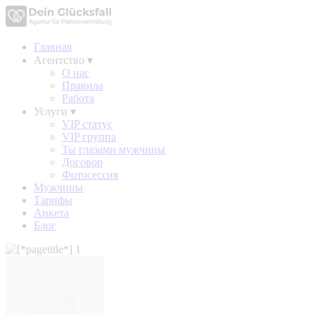
Главная
Агентство
▾
О нас
Правила
Работа
Услуги
▾
VIP статус
VIP группа
Ты глазами мужчины
Договор
Фотосессия
Мужчины
Тарифы
Анкета
Блог