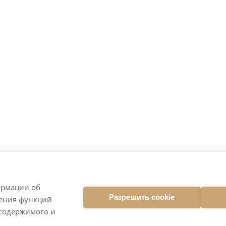
ормации об
Разрешить cookie
ления функций
 содержимого и