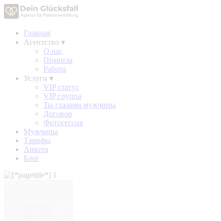
Главная
Агентство
▾
О нас
Правила
Работа
Услуги
▾
VIP статус
VIP группа
Ты глазами мужчины
Договор
Фотосессия
Мужчины
Тарифы
Анкета
Блог