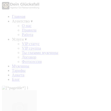
Главная
Агентство
▾
О нас
Правила
Работа
Услуги
▾
VIP статус
VIP группа
Ты глазами мужчины
Договор
Фотосессия
Мужчины
Тарифы
Анкета
Блог