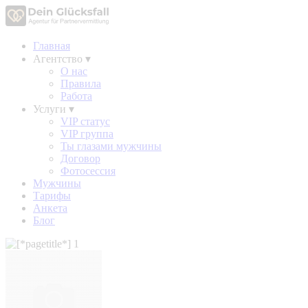
Главная
Агентство
▾
О нас
Правила
Работа
Услуги
▾
VIP статус
VIP группа
Ты глазами мужчины
Договор
Фотосессия
Мужчины
Тарифы
Анкета
Блог