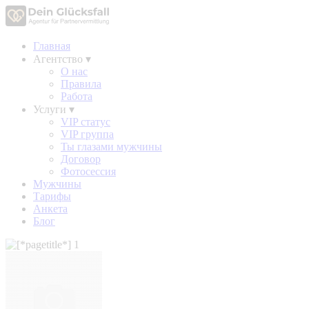
Главная
Агентство
▾
О нас
Правила
Работа
Услуги
▾
VIP статус
VIP группа
Ты глазами мужчины
Договор
Фотосессия
Мужчины
Тарифы
Анкета
Блог