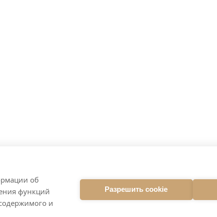
ормации об
Разрешить cookie
ления функций
 содержимого и