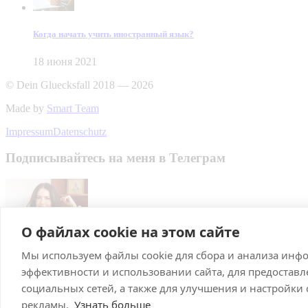
Когда начать учить иностранный язык?
18 июня 2021
© Dein Gluecksfall 2018 — 2026
Made by
Smart Team
Impressum
Datenschutz
Подписывайтесь на меня в Телеграм
О файлах cookie на этом сайте
Мы используем файлы cookie для сбора и анализа инф
Подписаться
эффективности и использовании сайта, для предостав
Брачное агентство в Германии
социальных сетей, а также для улучшения и настройки
рекламы.
Узнать больше