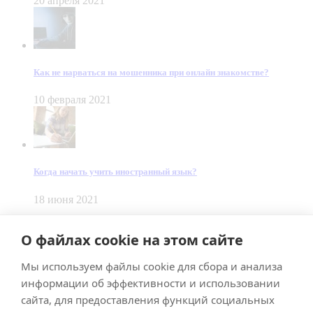
20 апреля 2021
Как не нарваться на мошенника при онлайн знакомстве?
10 февраля 2021
Когда начать учить иностранный язык?
18 июня 2021
© Dein Gluecksfall 2018 — 2026
О файлах cookie на этом сайте
Made by
Smart Team
Мы используем файлы cookie для сбора и анализа
Impressum
Datenschutz
информации об эффективности и использовании
Подписывайтесь на меня в Телеграм
сайта, для предоставления функций социальных