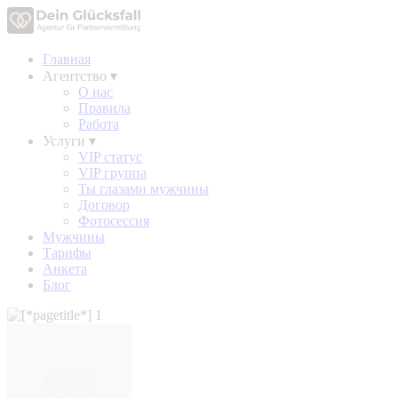
Главная
Агентство
▾
О нас
Правила
Работа
Услуги
▾
VIP статус
VIP группа
Ты глазами мужчины
Договор
Фотосессия
Мужчины
Тарифы
Анкета
Блог