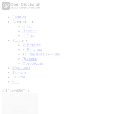
Главная
Агентство
▾
О нас
Правила
Работа
Услуги
▾
VIP статус
VIP группа
Ты глазами мужчины
Договор
Фотосессия
Мужчины
Тарифы
Анкета
Блог