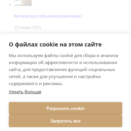
Когда начать учить иностранный язык?
18 июня 2021
© Dein Gluecksfall 2018 — 2026
О файлах cookie на этом сайте
Made by
Smart Team
Мы используем файлы cookie для сбора и анализа
Impressum
Datenschutz
информации об эффективности и использовании
Подписывайтесь на меня в Телеграм
сайта, для предоставления функций социальных
сетей, а также для улучшения и настройки
содержимого и рекламы.
Узнать больше
Разрешить cookie
Подписаться
Запретить все
Брачное агентство в Германии