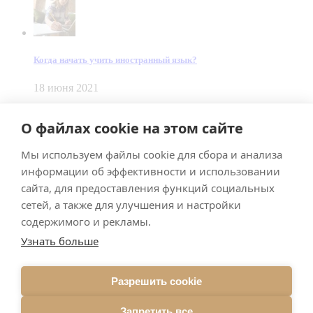
Когда начать учить иностранный язык?
18 июня 2021
© Dein Gluecksfall 2018 — 2026
О файлах cookie на этом сайте
Made by
Smart Team
Мы используем файлы cookie для сбора и анализа
Impressum
Datenschutz
информации об эффективности и использовании
Подписывайтесь на меня в Телеграм
сайта, для предоставления функций социальных
сетей, а также для улучшения и настройки
содержимого и рекламы.
Узнать больше
Разрешить cookie
Подписаться
Запретить все