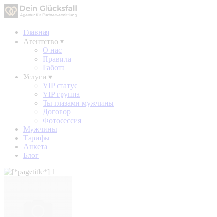
Главная
Агентство
▾
О нас
Правила
Работа
Услуги
▾
VIP статус
VIP группа
Ты глазами мужчины
Договор
Фотосессия
Мужчины
Тарифы
Анкета
Блог