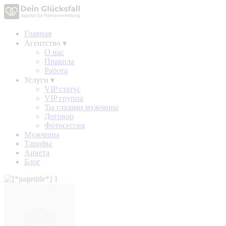
Главная
Агентство
▾
О нас
Правила
Работа
Услуги
▾
VIP статус
VIP группа
Ты глазами мужчины
Договор
Фотосессия
Мужчины
Тарифы
Анкета
Блог