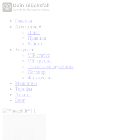
Главная
Агентство
▾
О нас
Правила
Работа
Услуги
▾
VIP статус
VIP группа
Ты глазами мужчины
Договор
Фотосессия
Мужчины
Тарифы
Анкета
Блог