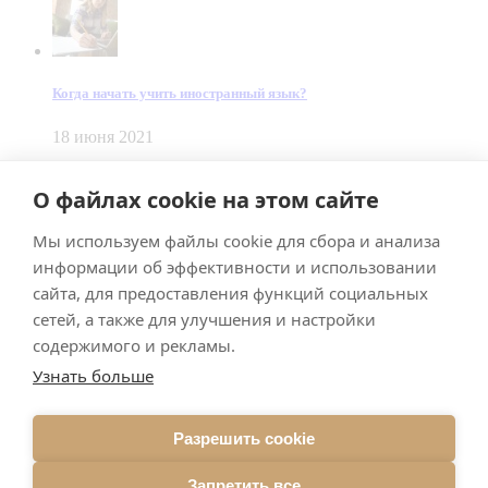
Когда начать учить иностранный язык?
18 июня 2021
© Dein Gluecksfall 2018 — 2026
О файлах cookie на этом сайте
Made by
Smart Team
Мы используем файлы cookie для сбора и анализа
Impressum
Datenschutz
информации об эффективности и использовании
Подписывайтесь на меня в Телеграм
сайта, для предоставления функций социальных
сетей, а также для улучшения и настройки
содержимого и рекламы.
Узнать больше
Разрешить cookie
Подписаться
Запретить все