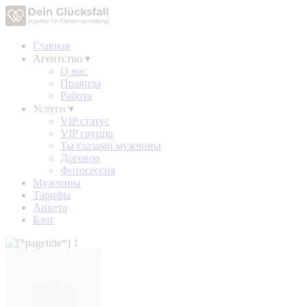
Главная
Агентство
▾
О нас
Правила
Работа
Услуги
▾
VIP статус
VIP группа
Ты глазами мужчины
Договор
Фотосессия
Мужчины
Тарифы
Анкета
Блог