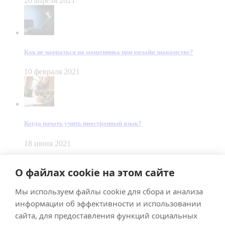
20 апреля 2021
Как не нарваться на мошенника при онлайн знакомстве?
10 февраля 2021
Когда начать учить иностранный язык?
18 июня 2021
© Dein Gluecksfall 2018 — 2026
О файлах cookie на этом сайте
Made by
Smart Team
Мы используем файлы cookie для сбора и анализа
Impressum
Datenschutz
информации об эффективности и использовании
Подписывайтесь на меня в Телеграм
сайта, для предоставления функций социальных