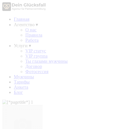
Главная
Агентство
▾
О нас
Правила
Работа
Услуги
▾
VIP статус
VIP группа
Ты глазами мужчины
Договор
Фотосессия
Мужчины
Тарифы
Анкета
Блог