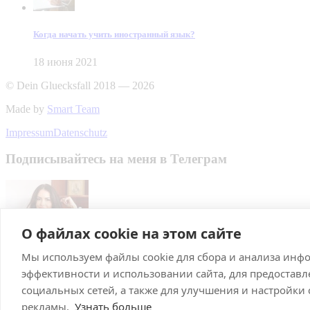
Когда начать учить иностранный язык?
18 июня 2021
© Dein Gluecksfall 2018 — 2026
Made by
Smart Team
Impressum
Datenschutz
Подписывайтесь на меня в Телеграм
О файлах cookie на этом сайте
Мы используем файлы cookie для сбора и анализа инф
Подписаться
эффективности и использовании сайта, для предостав
Брачное агентство в Германии
социальных сетей, а также для улучшения и настройки
рекламы.
Узнать больше