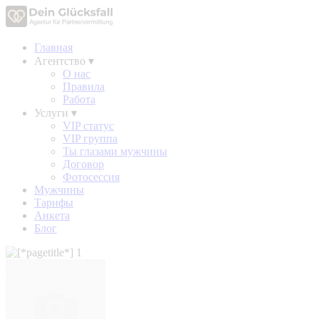
Главная
Агентство
▾
О нас
Правила
Работа
Услуги
▾
VIP статус
VIP группа
Ты глазами мужчины
Договор
Фотосессия
Мужчины
Тарифы
Анкета
Блог