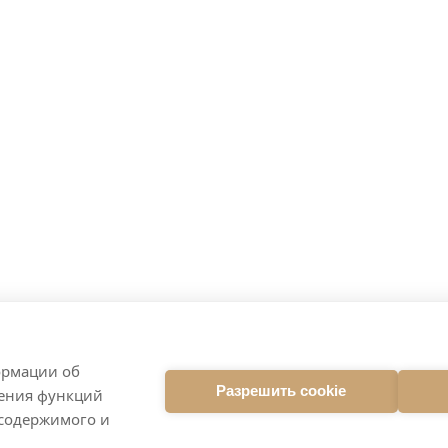
ормации об
Разрешить cookie
ления функций
 содержимого и