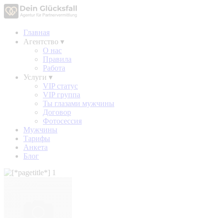
Главная
Агентство
▾
О нас
Правила
Работа
Услуги
▾
VIP статус
VIP группа
Ты глазами мужчины
Договор
Фотосессия
Мужчины
Тарифы
Анкета
Блог