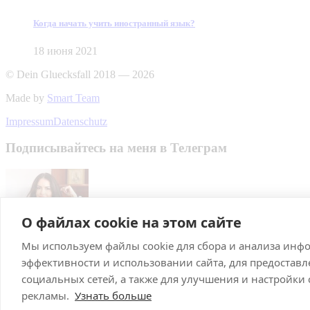
Когда начать учить иностранный язык?
18 июня 2021
© Dein Gluecksfall 2018 — 2026
Made by
Smart Team
Impressum
Datenschutz
Подписывайтесь на меня в Телеграм
О файлах cookie на этом сайте
Мы используем файлы cookie для сбора и анализа инф
Подписаться
эффективности и использовании сайта, для предостав
Брачное агентство в Германии
социальных сетей, а также для улучшения и настройки
рекламы.
Узнать больше
С нами выходят замуж! Знакомства, рекомендации и советы, а