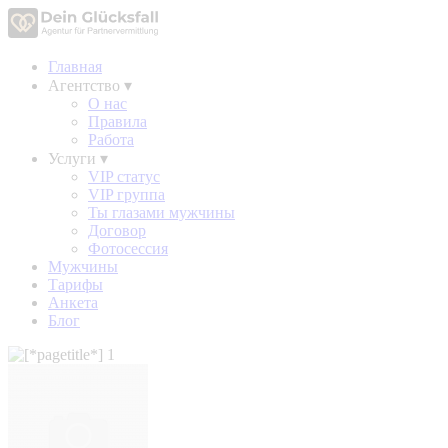
Главная
Агентство
▾
О нас
Правила
Работа
Услуги
▾
VIP статус
VIP группа
Ты глазами мужчины
Договор
Фотосессия
Мужчины
Тарифы
Анкета
Блог