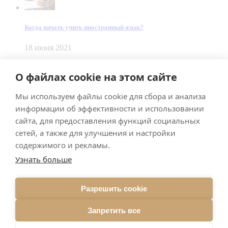
Когда начать учить иностранный язык?
18 июня 2021
© Dein Gluecksfall 2018 — 2026
О файлах cookie на этом сайте
Made by
Smart Team
Мы используем файлы cookie для сбора и анализа
Impressum
Datenschutz
информации об эффективности и использовании
Подписывайтесь на меня в Телеграм
сайта, для предоставления функций социальных
сетей, а также для улучшения и настройки
содержимого и рекламы.
Узнать больше
Разрешить cookie
Подписаться
Запретить все
Брачное агентство в Германии