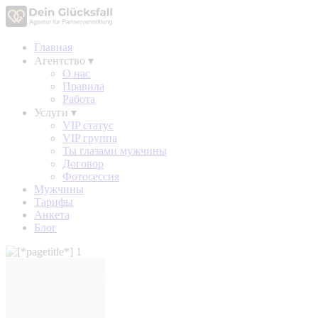
Главная
Агентство
▾
О нас
Правила
Работа
Услуги
▾
VIP статус
VIP группа
Ты глазами мужчины
Договор
Фотосессия
Мужчины
Тарифы
Анкета
Блог