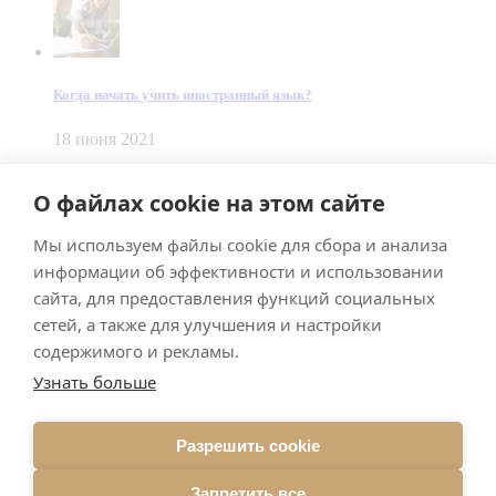
Когда начать учить иностранный язык?
18 июня 2021
© Dein Gluecksfall 2018 — 2026
О файлах cookie на этом сайте
Made by
Smart Team
Мы используем файлы cookie для сбора и анализа
Impressum
Datenschutz
информации об эффективности и использовании
Подписывайтесь на меня в Телеграм
сайта, для предоставления функций социальных
сетей, а также для улучшения и настройки
содержимого и рекламы.
Узнать больше
Разрешить cookie
Подписаться
Запретить все