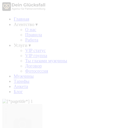
Главная
Агентство
▾
О нас
Правила
Работа
Услуги
▾
VIP статус
VIP группа
Ты глазами мужчины
Договор
Фотосессия
Мужчины
Тарифы
Анкета
Блог