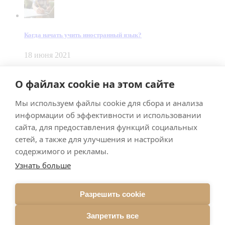
Когда начать учить иностранный язык?
18 июня 2021
© Dein Gluecksfall 2018 — 2026
О файлах cookie на этом сайте
Made by
Smart Team
Мы используем файлы cookie для сбора и анализа
Impressum
Datenschutz
информации об эффективности и использовании
Подписывайтесь на меня в Телеграм
сайта, для предоставления функций социальных
сетей, а также для улучшения и настройки
содержимого и рекламы.
Узнать больше
Разрешить cookie
Подписаться
Запретить все
Брачное агентство в Германии