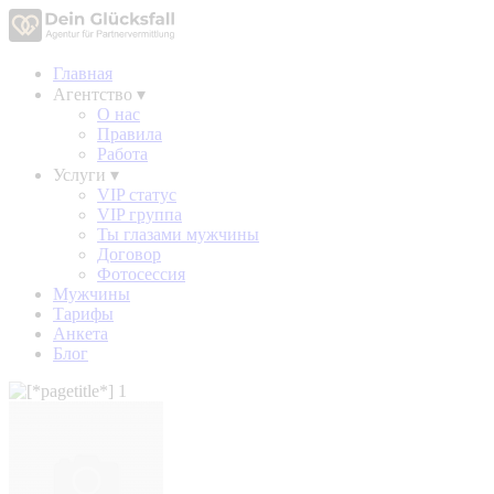
Главная
Агентство
▾
О нас
Правила
Работа
Услуги
▾
VIP статус
VIP группа
Ты глазами мужчины
Договор
Фотосессия
Мужчины
Тарифы
Анкета
Блог