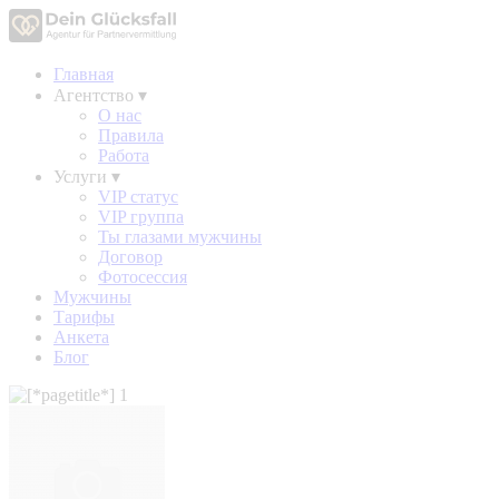
Главная
Агентство
▾
О нас
Правила
Работа
Услуги
▾
VIP статус
VIP группа
Ты глазами мужчины
Договор
Фотосессия
Мужчины
Тарифы
Анкета
Блог