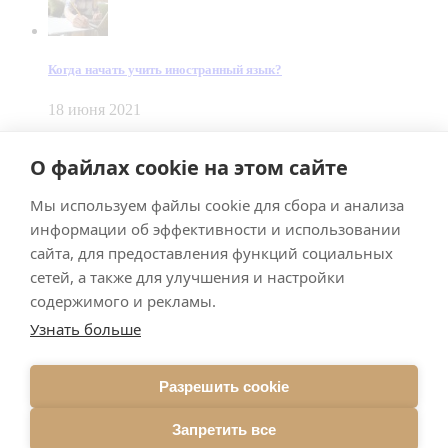
Когда начать учить иностранный язык?
18 июня 2021
© Dein Gluecksfall 2018 — 2026
О файлах cookie на этом сайте
Made by
Smart Team
Мы используем файлы cookie для сбора и анализа
Impressum
Datenschutz
информации об эффективности и использовании
Подписывайтесь на меня в Телеграм
сайта, для предоставления функций социальных
сетей, а также для улучшения и настройки
содержимого и рекламы.
Узнать больше
Разрешить cookie
Подписаться
Запретить все
Брачное агентство в Германии