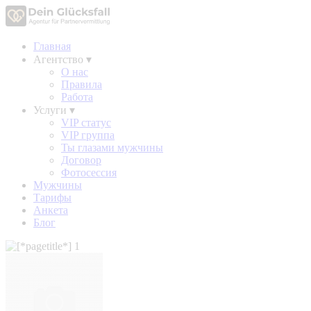
Главная
Агентство
▾
О нас
Правила
Работа
Услуги
▾
VIP статус
VIP группа
Ты глазами мужчины
Договор
Фотосессия
Мужчины
Тарифы
Анкета
Блог