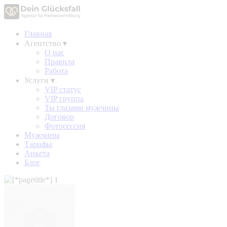
Главная
Агентство
▾
О нас
Правила
Работа
Услуги
▾
VIP статус
VIP группа
Ты глазами мужчины
Договор
Фотосессия
Мужчины
Тарифы
Анкета
Блог