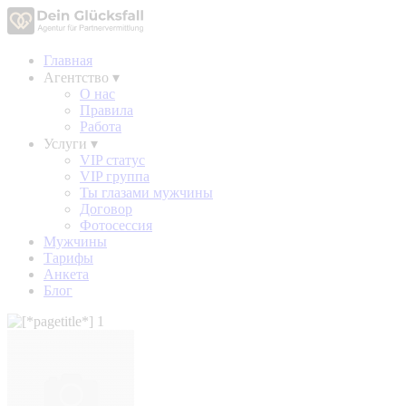
Главная
Агентство
▾
О нас
Правила
Работа
Услуги
▾
VIP статус
VIP группа
Ты глазами мужчины
Договор
Фотосессия
Мужчины
Тарифы
Анкета
Блог