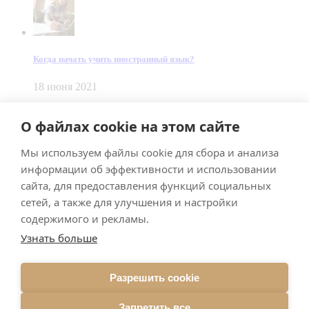
Когда начать учить иностранный язык?
18 июня 2021
© Dein Gluecksfall 2018 — 2026
О файлах cookie на этом сайте
Made by
Smart Team
Мы используем файлы cookie для сбора и анализа
Impressum
Datenschutz
информации об эффективности и использовании
Подписывайтесь на меня в Телеграм
сайта, для предоставления функций социальных
сетей, а также для улучшения и настройки
содержимого и рекламы.
Узнать больше
Разрешить cookie
Подписаться
Запретить все