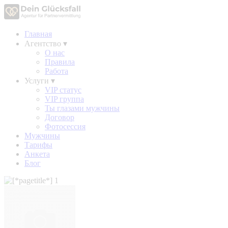
Главная
Агентство
▾
О нас
Правила
Работа
Услуги
▾
VIP статус
VIP группа
Ты глазами мужчины
Договор
Фотосессия
Мужчины
Тарифы
Анкета
Блог