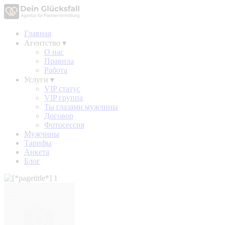
Главная
Агентство
▾
О нас
Правила
Работа
Услуги
▾
VIP статус
VIP группа
Ты глазами мужчины
Договор
Фотосессия
Мужчины
Тарифы
Анкета
Блог