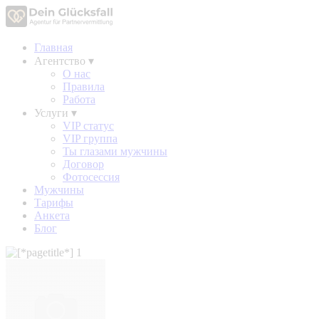
Главная
Агентство
▾
О нас
Правила
Работа
Услуги
▾
VIP статус
VIP группа
Ты глазами мужчины
Договор
Фотосессия
Мужчины
Тарифы
Анкета
Блог