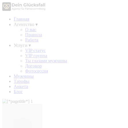
Главная
Агентство
▾
О нас
Правила
Работа
Услуги
▾
VIP статус
VIP группа
Ты глазами мужчины
Договор
Фотосессия
Мужчины
Тарифы
Анкета
Блог