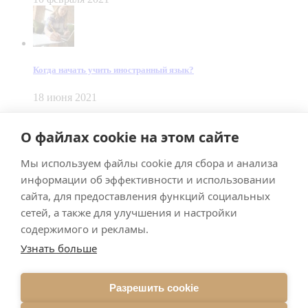
Когда начать учить иностранный язык?
18 июня 2021
© Dein Gluecksfall 2018 — 2026
О файлах cookie на этом сайте
Made by
Smart Team
Мы используем файлы cookie для сбора и анализа
Impressum
Datenschutz
информации об эффективности и использовании
Подписывайтесь на меня в Телеграм
сайта, для предоставления функций социальных
сетей, а также для улучшения и настройки
содержимого и рекламы.
Узнать больше
Разрешить cookie
Подписаться