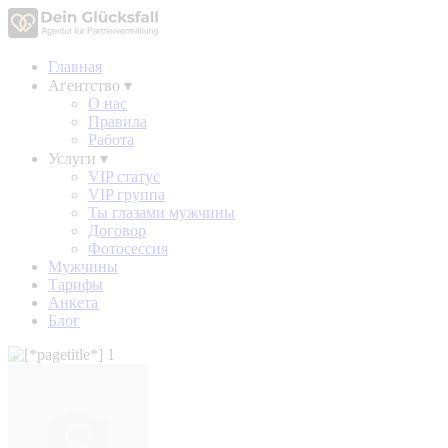
Главная
Агентство
▾
О нас
Правила
Работа
Услуги
▾
VIP статус
VIP группа
Ты глазами мужчины
Договор
Фотосессия
Мужчины
Тарифы
Анкета
Блог