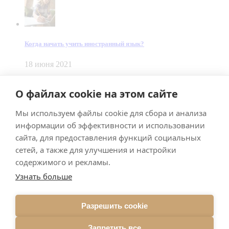
Когда начать учить иностранный язык?
18 июня 2021
© Dein Gluecksfall 2018 — 2026
О файлах cookie на этом сайте
Made by
Smart Team
Мы используем файлы cookie для сбора и анализа
Impressum
Datenschutz
информации об эффективности и использовании
Подписывайтесь на меня в Телеграм
сайта, для предоставления функций социальных
сетей, а также для улучшения и настройки
содержимого и рекламы.
Узнать больше
Разрешить cookie
Подписаться
Запретить все