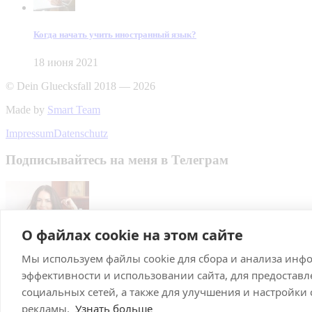
Когда начать учить иностранный язык?
18 июня 2021
© Dein Gluecksfall 2018 — 2026
Made by
Smart Team
Impressum
Datenschutz
Подписывайтесь на меня в Телеграм
О файлах cookie на этом сайте
Мы используем файлы cookie для сбора и анализа инф
Подписаться
эффективности и использовании сайта, для предостав
Брачное агентство в Германии
социальных сетей, а также для улучшения и настройки
рекламы.
Узнать больше