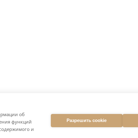
ормации об
Разрешить cookie
ления функций
 содержимого и