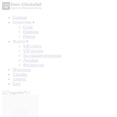
Главная
Агентство
▾
О нас
Правила
Работа
Услуги
▾
VIP статус
VIP группа
Ты глазами мужчины
Договор
Фотосессия
Мужчины
Тарифы
Анкета
Блог