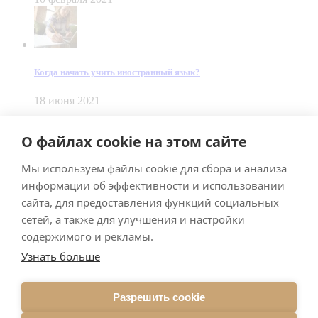
Когда начать учить иностранный язык?
18 июня 2021
© Dein Gluecksfall 2018 — 2026
О файлах cookie на этом сайте
Made by
Smart Team
Мы используем файлы cookie для сбора и анализа
Impressum
Datenschutz
информации об эффективности и использовании
Подписывайтесь на меня в Телеграм
сайта, для предоставления функций социальных
сетей, а также для улучшения и настройки
содержимого и рекламы.
Узнать больше
Разрешить cookie
Подписаться