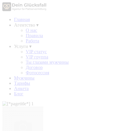
Главная
Агентство
▾
О нас
Правила
Работа
Услуги
▾
VIP статус
VIP группа
Ты глазами мужчины
Договор
Фотосессия
Мужчины
Тарифы
Анкета
Блог