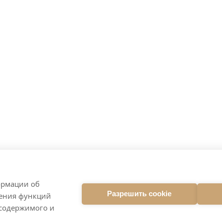
ормации об
Разрешить cookie
ления функций
 содержимого и