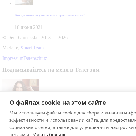
Когда начать учить иностранный язык?
18 июня 2021
© Dein Gluecksfall 2018 — 2026
Made by
Smart Team
Impressum
Datenschutz
Подписывайтесь на меня в Телеграм
О файлах cookie на этом сайте
Мы используем файлы cookie для сбора и анализа инф
Подписаться
эффективности и использовании сайта, для предостав
Брачное агентство в Германии
социальных сетей, а также для улучшения и настройки
рекламы.
Узнать больше