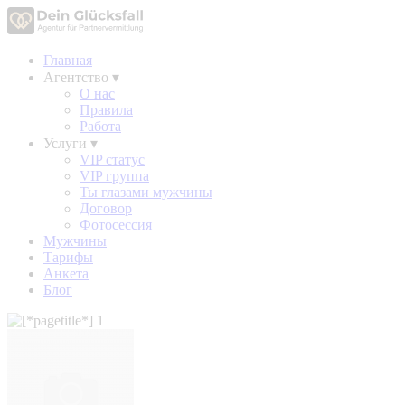
Главная
Агентство
▾
О нас
Правила
Работа
Услуги
▾
VIP статус
VIP группа
Ты глазами мужчины
Договор
Фотосессия
Мужчины
Тарифы
Анкета
Блог