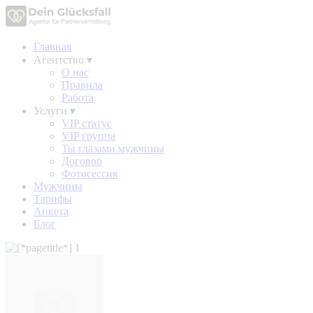
Главная
Агентство
▾
О нас
Правила
Работа
Услуги
▾
VIP статус
VIP группа
Ты глазами мужчины
Договор
Фотосессия
Мужчины
Тарифы
Анкета
Блог