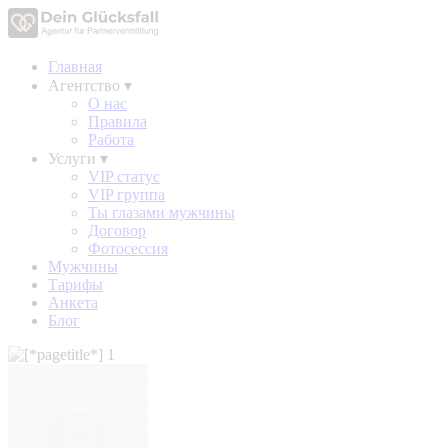
Главная
Агентство
▾
О нас
Правила
Работа
Услуги
▾
VIP статус
VIP группа
Ты глазами мужчины
Договор
Фотосессия
Мужчины
Тарифы
Анкета
Блог