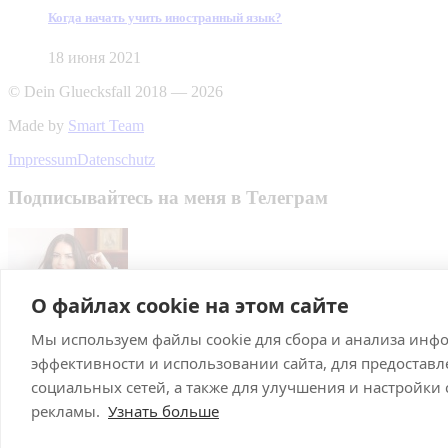
Когда начать учить иностранный язык?
18 июня 2021
© Dein Gluecksfall 2018 — 2026
Made by
Smart Team
Impressum
Datenschutz
Подписывайтесь на меня в Телеграм
О файлах cookie на этом сайте
Мы используем файлы cookie для сбора и анализа инф
Подписаться
эффективности и использовании сайта, для предостав
Брачное агентство в Германии
социальных сетей, а также для улучшения и настройки
рекламы.
Узнать больше
С нами выходят замуж! Знакомства, рекомендации и советы, а