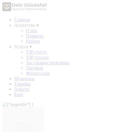
Главная
Агентство
▾
О нас
Правила
Работа
Услуги
▾
VIP статус
VIP группа
Ты глазами мужчины
Договор
Фотосессия
Мужчины
Тарифы
Анкета
Блог