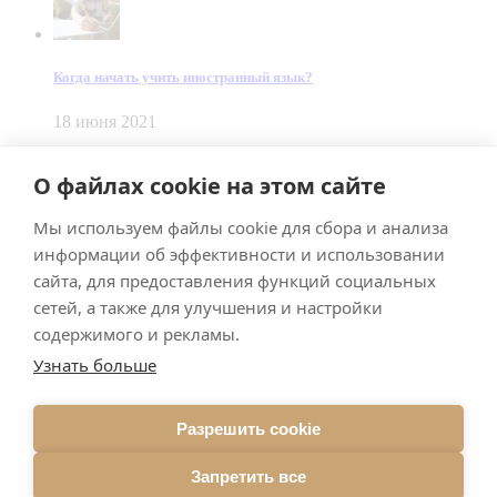
Когда начать учить иностранный язык?
18 июня 2021
© Dein Gluecksfall 2018 — 2026
О файлах cookie на этом сайте
Made by
Smart Team
Мы используем файлы cookie для сбора и анализа
Impressum
Datenschutz
информации об эффективности и использовании
Подписывайтесь на меня в Телеграм
сайта, для предоставления функций социальных
сетей, а также для улучшения и настройки
содержимого и рекламы.
Узнать больше
Разрешить cookie
Подписаться
Запретить все
Брачное агентство в Германии