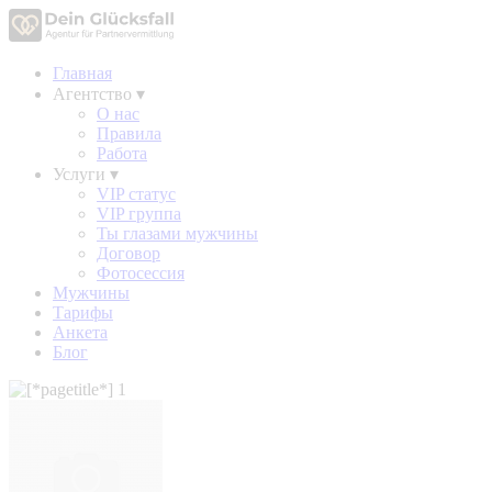
Главная
Агентство
▾
О нас
Правила
Работа
Услуги
▾
VIP статус
VIP группа
Ты глазами мужчины
Договор
Фотосессия
Мужчины
Тарифы
Анкета
Блог