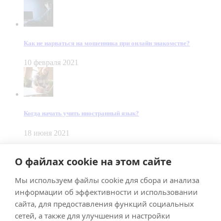
Как не нарваться на мошенника при онлайн знакомстве?
10 февраля 2021
Когда начать учить иностранный язык?
18 июня 2021
© Dein Gluecksfall 2018 — 2026
О файлах cookie на этом сайте
Made by
Smart Team
Мы используем файлы cookie для сбора и анализа
Impressum
Datenschutz
информации об эффективности и использовании
Подписывайтесь на меня в Телеграм
сайта, для предоставления функций социальных
сетей, а также для улучшения и настройки