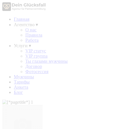
Главная
Агентство
▾
О нас
Правила
Работа
Услуги
▾
VIP статус
VIP группа
Ты глазами мужчины
Договор
Фотосессия
Мужчины
Тарифы
Анкета
Блог