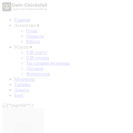
Главная
Агентство
▾
О нас
Правила
Работа
Услуги
▾
VIP статус
VIP группа
Ты глазами мужчины
Договор
Фотосессия
Мужчины
Тарифы
Анкета
Блог