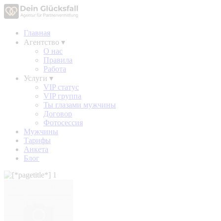
Главная
Агентство
▾
О нас
Правила
Работа
Услуги
▾
VIP статус
VIP группа
Ты глазами мужчины
Договор
Фотосессия
Мужчины
Тарифы
Анкета
Блог