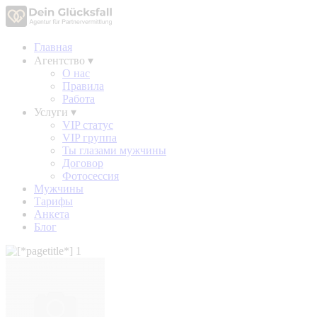
Главная
Агентство
▾
О нас
Правила
Работа
Услуги
▾
VIP статус
VIP группа
Ты глазами мужчины
Договор
Фотосессия
Мужчины
Тарифы
Анкета
Блог