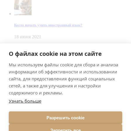
Когда начать учить иностранный язык?
18 июня 2021
© Dein Gluecksfall 2018 — 2026
О файлах cookie на этом сайте
Made by
Smart Team
Мы используем файлы cookie для сбора и анализа
Impressum
Datenschutz
информации об эффективности и использовании
Подписывайтесь на меня в Телеграм
сайта, для предоставления функций социальных
сетей, а также для улучшения и настройки
содержимого и рекламы.
Узнать больше
Разрешить cookie
Подписаться
Запретить все