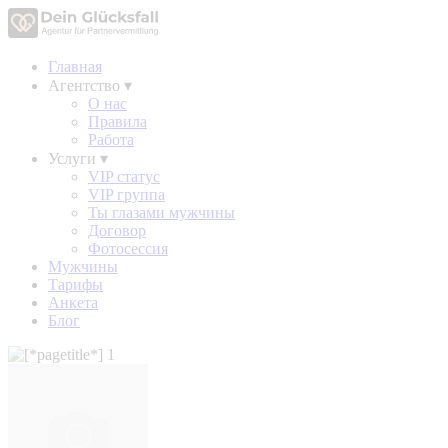
Главная
Агентство
▾
О нас
Правила
Работа
Услуги
▾
VIP статус
VIP группа
Ты глазами мужчины
Договор
Фотосессия
Мужчины
Тарифы
Анкета
Блог