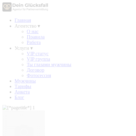
Главная
Агентство
▾
О нас
Правила
Работа
Услуги
▾
VIP статус
VIP группа
Ты глазами мужчины
Договор
Фотосессия
Мужчины
Тарифы
Анкета
Блог