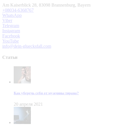
Am Kaiserblick 28, 83098 Brannenburg, Bayern
+08034-6368767
WhatsApp
Viber
Telegram
Instagram
Facebook
YouTube
info@dein-gluecksfall.com
Статьи
Как уберечь себя от мужчины тирана?
20 апреля 2021