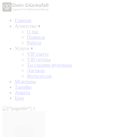
Главная
Агентство
▾
О нас
Правила
Работа
Услуги
▾
VIP статус
VIP группа
Ты глазами мужчины
Договор
Фотосессия
Мужчины
Тарифы
Анкета
Блог