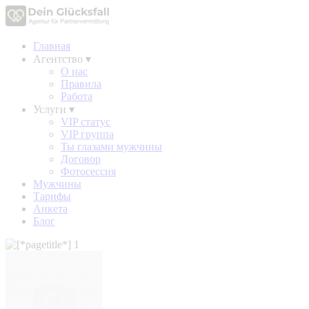
Главная
Агентство
▾
О нас
Правила
Работа
Услуги
▾
VIP статус
VIP группа
Ты глазами мужчины
Договор
Фотосессия
Мужчины
Тарифы
Анкета
Блог