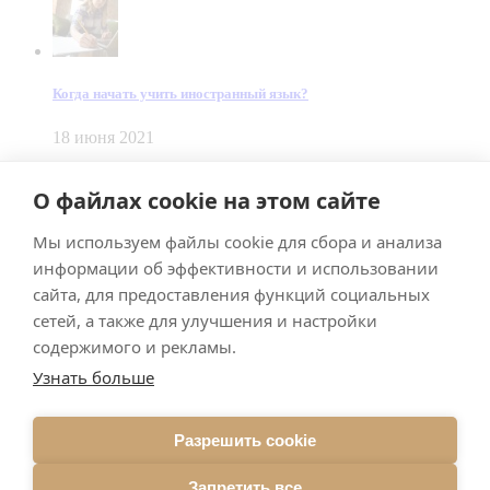
Когда начать учить иностранный язык?
18 июня 2021
© Dein Gluecksfall 2018 — 2026
О файлах cookie на этом сайте
Made by
Smart Team
Мы используем файлы cookie для сбора и анализа
Impressum
Datenschutz
информации об эффективности и использовании
Подписывайтесь на меня в Телеграм
сайта, для предоставления функций социальных
сетей, а также для улучшения и настройки
содержимого и рекламы.
Узнать больше
Разрешить cookie
Подписаться
Запретить все