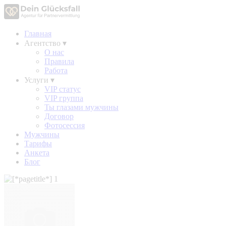
Главная
Агентство
▾
О нас
Правила
Работа
Услуги
▾
VIP статус
VIP группа
Ты глазами мужчины
Договор
Фотосессия
Мужчины
Тарифы
Анкета
Блог