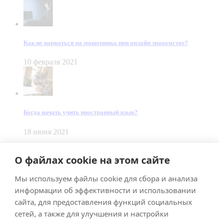
Как не нарваться на мошенника при онлайн знакомстве?
10 февраля 2021
Когда начать учить иностранный язык?
18 июня 2021
© Dein Gluecksfall 2018 — 2026
О файлах cookie на этом сайте
Made by
Smart Team
Мы используем файлы cookie для сбора и анализа
Impressum
Datenschutz
информации об эффективности и использовании
Подписывайтесь на меня в Телеграм
сайта, для предоставления функций социальных
сетей, а также для улучшения и настройки