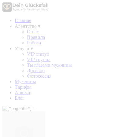
Главная
Агентство
▾
О нас
Правила
Работа
Услуги
▾
VIP статус
VIP группа
Ты глазами мужчины
Договор
Фотосессия
Мужчины
Тарифы
Анкета
Блог