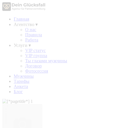
Главная
Агентство
▾
О нас
Правила
Работа
Услуги
▾
VIP статус
VIP группа
Ты глазами мужчины
Договор
Фотосессия
Мужчины
Тарифы
Анкета
Блог