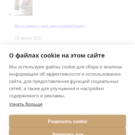
Когда начать учить иностранный язык?
18 июня 2021
© Dein Gluecksfall 2018 — 2026
О файлах cookie на этом сайте
Made by
Smart Team
Мы используем файлы cookie для сбора и анализа
Impressum
Datenschutz
информации об эффективности и использовании
Подписывайтесь на меня в Телеграм
сайта, для предоставления функций социальных
сетей, а также для улучшения и настройки
содержимого и рекламы.
Узнать больше
Разрешить cookie
Подписаться
Запретить все