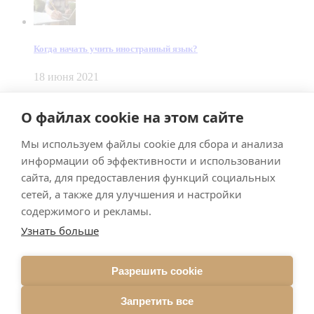
Когда начать учить иностранный язык?
18 июня 2021
© Dein Gluecksfall 2018 — 2026
О файлах cookie на этом сайте
Made by
Smart Team
Мы используем файлы cookie для сбора и анализа
Impressum
Datenschutz
информации об эффективности и использовании
Подписывайтесь на меня в Телеграм
сайта, для предоставления функций социальных
сетей, а также для улучшения и настройки
содержимого и рекламы.
Узнать больше
Разрешить cookie
Подписаться
Запретить все
Брачное агентство в Германии