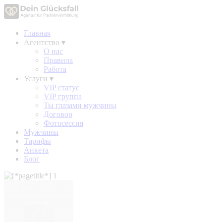
Главная
Агентство
▾
О нас
Правила
Работа
Услуги
▾
VIP статус
VIP группа
Ты глазами мужчины
Договор
Фотосессия
Мужчины
Тарифы
Анкета
Блог