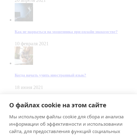
20 апреля 2021
Как не нарваться на мошенника при онлайн знакомстве?
10 февраля 2021
Когда начать учить иностранный язык?
18 июня 2021
© Dein Gluecksfall 2018 — 2026
О файлах cookie на этом сайте
Made by
Smart Team
Мы используем файлы cookie для сбора и анализа
Impressum
Datenschutz
информации об эффективности и использовании
Подписывайтесь на меня в Телеграм
сайта, для предоставления функций социальных