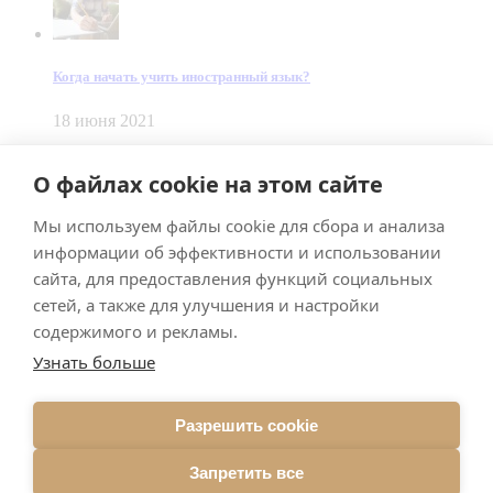
Когда начать учить иностранный язык?
18 июня 2021
© Dein Gluecksfall 2018 — 2026
О файлах cookie на этом сайте
Made by
Smart Team
Мы используем файлы cookie для сбора и анализа
Impressum
Datenschutz
информации об эффективности и использовании
Подписывайтесь на меня в Телеграм
сайта, для предоставления функций социальных
сетей, а также для улучшения и настройки
содержимого и рекламы.
Узнать больше
Разрешить cookie
Подписаться
Запретить все
Брачное агентство в Германии