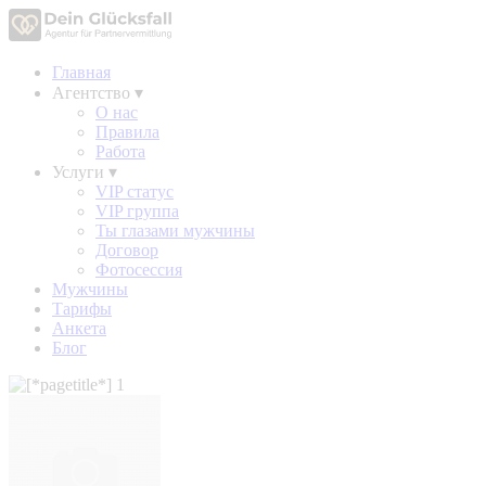
Главная
Агентство
▾
О нас
Правила
Работа
Услуги
▾
VIP статус
VIP группа
Ты глазами мужчины
Договор
Фотосессия
Мужчины
Тарифы
Анкета
Блог